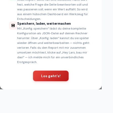
Für jede Seite kannst du oben eine Noti
LINIEN &
fest, welche Frage die Seite beantworten soll und
▶
FLÄCHEN
diese Seite leisten soll
was passieren soll, wenn ein Wert auffällt. So wird
+ Filter
KOMBI-
aus einem hübschen Dashboard ein Werkzeug für
▶
DIAGRAMME
Entscheidungen.
KREIS & RING
Speichern, laden, weitermachen
▶
💾
Mit „Konfig. speichern“ lädst du deine komplette
WEITERE
▶
Konfiguration als JSON-Datei auf deinen Rechner
DIAGRAMME
herunter. Über „Konfig. laden“ kannst du sie später
KARTE
▶
wieder öffnen und weiterbearbeiten — nichts geht
verloren. Falls du den Report mit mir zusammen
KPI &
42k
▶
TABELLEN
Umsatz
umsetzen möchtest, klicke auf „Hey Lars, bau mir
das!“ — ich melde mich für ein unverbindliches
IBCS-VISUALS
▶
Erstgespräch.
Los geht’s!