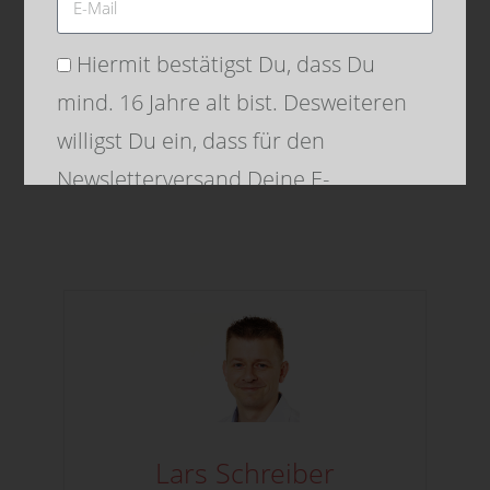
Hiermit bestätigst Du, dass Du
mind. 16 Jahre alt bist. Desweiteren
willigst Du ein, dass für den
Newsletterversand Deine E-
Alle Teilnehmer und Trainer auf einen Blick
Mailadresse an den Dienstleister
MailChimp (USA) übertragen wird.
Weitere Informationen findest Du in
meiner
Datenschutzerklärung
.
SENDEN
Lars Schreiber