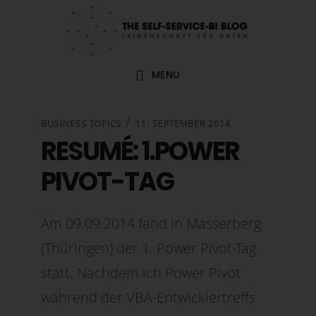
Zur
Zum
Zur
Zur
Hauptnavigation
Inhalt
Seitenspalte
Fußzeile
springen
springen
springen
springen
MENU
/
BUSINESS TOPICS
11. SEPTEMBER 2014
RESUMÉ: 1.POWER
PIVOT-TAG
Am 09.09.2014 fand in Masserberg
(Thüringen) der 1. Power Pivot-Tag
statt. Nachdem ich Power Pivot
während der VBA-Entwicklertreffs