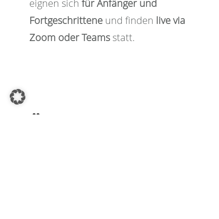
eignen sich
für Anfänger und
Fortgeschrittene
und finden
live via
Zoom oder Teams
statt.
ÜBERSICHT DER
POWER BI-
SCHULUNGEN
Du möchtest für Dich oder Dein