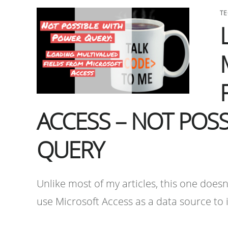
TE
ACCESS – NOT POS
QUERY
Unlike most of my articles, this one doesn'
use Microsoft Access as a data source to