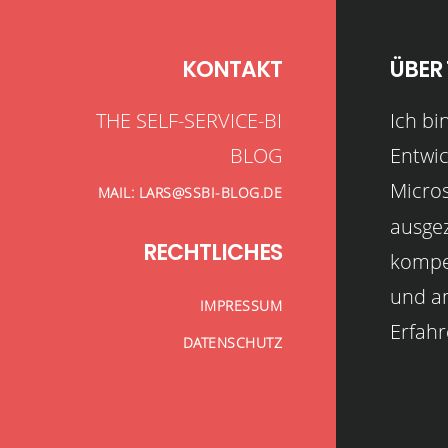
KONTAKT
ÜBER 
THE SELF-SERVICE-BI
Ich bi
BLOG
Entwic
Micro
MAIL: LARS@SSBI-BLOG.DE
ausgez
RECHTLICHES
kompet
und a
IMPRESSUM
Erfah
DATENSCHUTZ