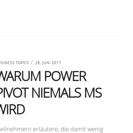
/
SINESS TOPICS
28. JUNI 2017
WARUM POWER
PIVOT NIEMALS MS
WIRD
eilnehmern erläutere, die damit wenig