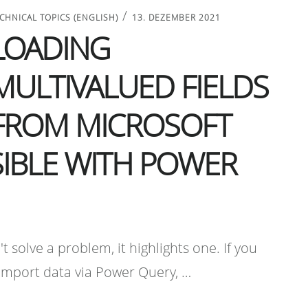
/
CHNICAL TOPICS (ENGLISH)
13. DEZEMBER 2021
LOADING
MULTIVALUED FIELDS
FROM MICROSOFT
SIBLE WITH POWER
t solve a problem, it highlights one. If you
 import data via Power Query, …