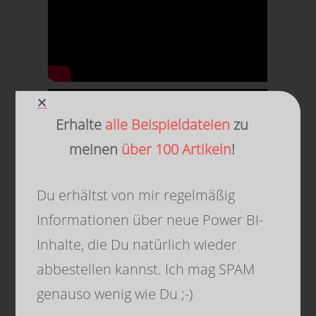
Erhalte
alle Beispieldateien
zu
meinen
über 100 Artikeln
!
Du erhältst von mir regelmäßig
Informationen über neue Power BI-
Inhalte, die Du natürlich wieder
abbestellen kannst. Ich mag SPAM
genauso wenig wie Du ;-)