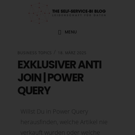
Zur
Zum
Zur
Zur
Hauptnavigation
Inhalt
Seitenspalte
Fußzeile
springen
springen
springen
springen
MENU
/
BUSINESS TOPICS
18. MÄRZ 2025
EXKLUSIVER ANTI
JOIN | POWER
QUERY
Willst Du in Power Query
herausfinden, welche Artikel nie
verkauft wurden oder welche