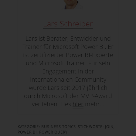
Mailadresse an den Dienstleister
MailChimp (USA) übertragen wird.
Lars Schreiber
Weitere Informationen findest Du in
meiner
Datenschutzerklärung
.
Lars ist Berater, Entwickler und
Trainer für Microsoft Power BI. Er
SENDEN
ist zertifizierter Power BI-Experte
und Microsoft Trainer. Für sein
Engagement in der
internationalen Community
wurde Lars seit 2017 jährlich
durch Microsoft der MVP-Award
verliehen. Lies
hier
mehr…
KATEGORIE:
BUSINESS TOPICS
STICHWORTE:
JOIN
,
POWER BI
,
POWER QUERY