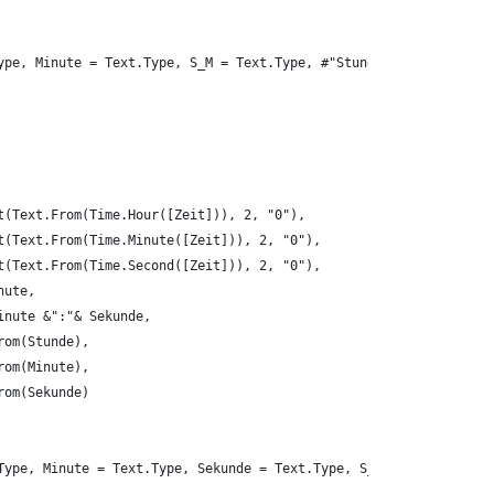
ype, Minute = Text.Type, S_M = Text.Type, #"Stunde #" = number, 
t(Text.From(Time.Hour([Zeit])), 2, "0"),
t(Text.From(Time.Minute([Zeit])), 2, "0"),
t(Text.From(Time.Second([Zeit])), 2, "0"),
nute,
inute &":"& Sekunde,
rom(Stunde),
rom(Minute),
rom(Sekunde)
Type, Minute = Text.Type, Sekunde = Text.Type, S_M = Text.Type, 