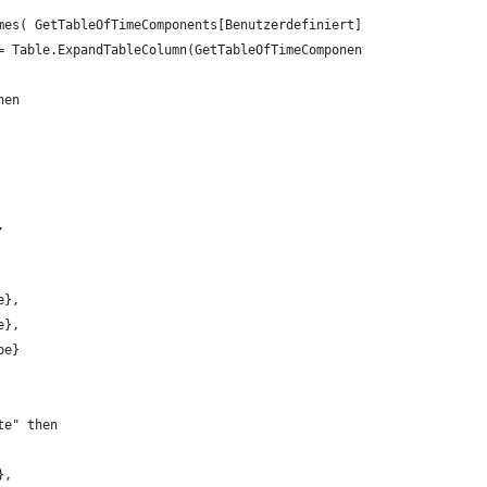
mes( GetTableOfTimeComponents[Benutzerdefiniert]{0} ),
= Table.ExpandTableColumn(GetTableOfTimeComponents, "Benutzerdef
hen 
 
 
, 
e}, 
e}, 
pe}
te" then 
}, 