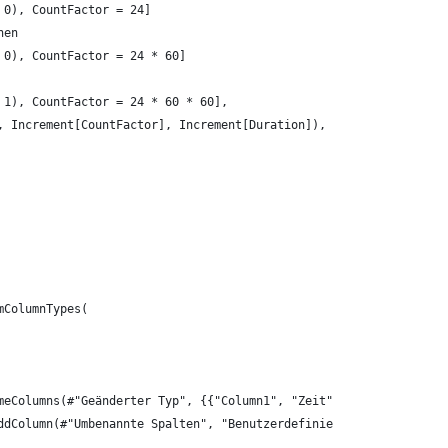
 0), CountFactor = 24]
hen
 0), CountFactor = 24 * 60]
 1), CountFactor = 24 * 60 * 60],
, Increment[CountFactor], Increment[Duration]),
mColumnTypes(
meColumns(#"Geänderter Typ", {{"Column1", "Zeit"}}),
ddColumn(#"Umbenannte Spalten", "Benutzerdefiniert", each 