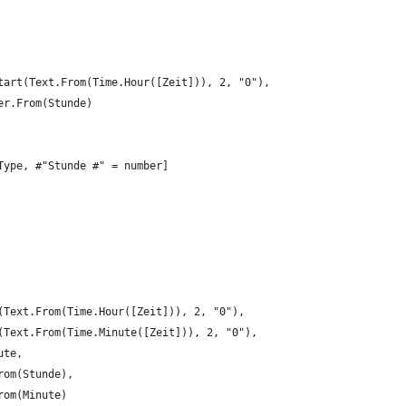
Start(Text.From(Time.Hour([Zeit])), 2, "0"),
ber.From(Stunde)
Type, #"Stunde #" = number]
(Text.From(Time.Hour([Zeit])), 2, "0"),
(Text.From(Time.Minute([Zeit])), 2, "0"),
ute,
rom(Stunde),
rom(Minute)