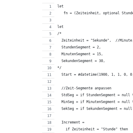
let  
   fn = (Zeiteinheit, optional Stund
let
/*  
  Zeiteinheit = "Sekunde",  //Minute
  StundenSegment = 2,
  MinutenSegment = 15,
  SekundenSegment = 30,
*/
  Start = #datetime(1900, 1, 1, 0, 0
  //Zeit-Segmente anpassen
  StdSeg = if StundenSegment = null 
  MinSeg = if MinutenSegment = null 
  SekSeg = if SekundenSegment = null
  Increment =
    if Zeiteinheit = "Stunde" then