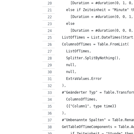
      [Duration = #duration(0, 1, 0,
    else if Zeiteinheit = "Minute" t
      [Duration = #duration(0, 0, 1,
    else
      [Duration = #duration(0, 0, 0,
  ListOfTimes = List.DateTimes(Start
  ColumnsOfTimes = Table.FromList(
    ListOfTimes,
    Splitter.SplitByNothing(),
    null,
    null,
    ExtraValues.Error
  ),
  #"Geänderter Typ" = Table.Transfor
    ColumnsOfTimes,
    {{"Column1", type time}}
  ),
  #"Umbenannte Spalten" = Table.Rena
  GetTableOfTimeComponents = Table.A
      if Zeiteinheit = "Stunde" then