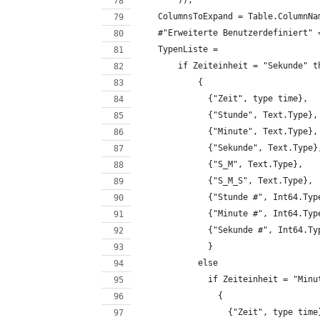
        )),
    ColumnsToExpand = Table.ColumnNa
    #"Erweiterte Benutzerdefiniert" 
    TypenListe = 
        if Zeiteinheit = "Sekunde" t
            {
              {"Zeit", type time}, 
              {"Stunde", Text.Type},
              {"Minute", Text.Type},
              {"Sekunde", Text.Type}
              {"S_M", Text.Type}, 
              {"S_M_S", Text.Type}, 
              {"Stunde #", Int64.Typ
              {"Minute #", Int64.Typ
              {"Sekunde #", Int64.Ty
              }
            else
              if Zeiteinheit = "Minu
                {
                  {"Zeit", type time