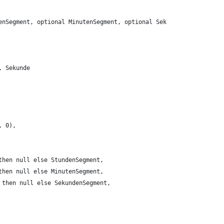
enSegment, optional MinutenSegment, optional SekundenSegment) as
, Sekunde 
, 0),
then null else StundenSegment,
then null else MinutenSegment,
 then null else SekundenSegment,