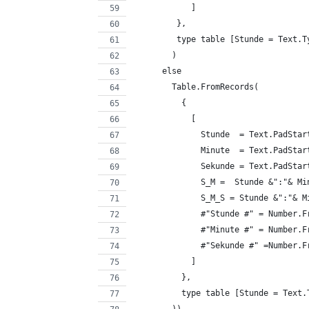
            ]
         },
         type table [Stunde = Text.T
        )
      else
        Table.FromRecords(
          {
            [
              Stunde  = Text.PadStar
              Minute  = Text.PadStar
              Sekunde = Text.PadStar
              S_M =  Stunde &":"& Mi
              S_M_S = Stunde &":"& M
              #"Stunde #" = Number.F
              #"Minute #" = Number.F
              #"Sekunde #" =Number.F
            ]
          },
          type table [Stunde = Text.