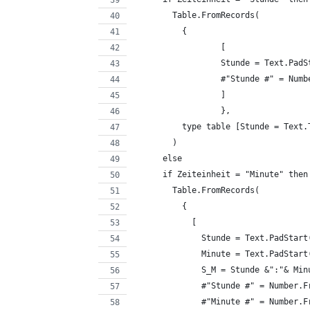
        Table.FromRecords(
          {
		  [
		  Stunde = Text.Pad
		  #"Stunde #" = Num
		  ]
		  },
          type table [Stunde = Text.
        )
      else 
      if Zeiteinheit = "Minute" then
        Table.FromRecords(
          {
            [
              Stunde = Text.PadStart
              Minute = Text.PadStart
              S_M = Stunde &":"& Min
              #"Stunde #" = Number.F
              #"Minute #" = Number.F