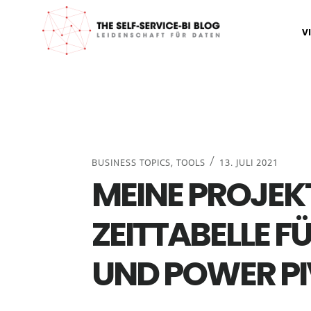
Zur
Zum
Zur
Zur
V
Hauptnavigation
Inhalt
Seitenspalte
Fußzeile
springen
springen
springen
springen
/
BUSINESS TOPICS
,
TOOLS
13. JULI 2021
MEINE PROJEK
ZEITTABELLE F
UND POWER P