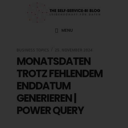
Zur
Zum
Zur
Zur
Hauptnavigation
Inhalt
Seitenspalte
Fußzeile
springen
springen
springen
springen
MENU
/
BUSINESS TOPICS
25. NOVEMBER 2024
MONATSDATEN
TROTZ FEHLENDEM
ENDDATUM
GENERIEREN |
POWER QUERY