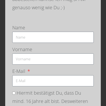
genauso wenig wie Du ;-)
Name
Danke für Dein Interesse und bis
Vorname
zum nächsten Mal. Denk
dran:
Sharing is caring
. Wenn
Dir der Beitrag gefallen hat, dann
E-Mail
teile ihn gerne. Falls
Du
Anmerkungen
hast, schreibe
gerne einen Kommentar, oder
Hiermit bestätigst Du, dass Du
schicke mir eine Mail
mind. 16 Jahre alt bist. Desweiteren