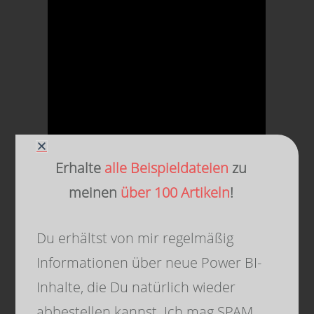
Erhalte
alle Beispieldateien
zu
meinen
über 100 Artikeln
!
Du erhältst von mir regelmäßig
Informationen über neue Power BI-
Inhalte, die Du natürlich wieder
abbestellen kannst. Ich mag SPAM