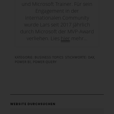
und Microsoft Trainer. Für sein
meiner
Datenschutzerklärung
.
Engagement in der
internationalen Community
SENDEN
wurde Lars seit 2017 jährlich
durch Microsoft der MVP-Award
verliehen. Lies
hier
mehr…
KATEGORIE:
BUSINESS TOPICS
STICHWORTE:
DAX
,
POWER BI
,
POWER QUERY
WEBSITE DURCHSUCHEN