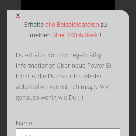
Erhalte
alle Beispieldateien
zu
meinen
über 100 Artikeln
!
Du erhältst von mir regelmäßig
Informationen über neue Power BI-
Inhalte, die Du natürlich wieder
abbestellen kannst. Ich mag SPAM
Danke für Dein Interesse und bis
genauso wenig wie Du ;-)
zum nächsten Mal. Denk
dran:
Sharing is caring
. Wenn
Name
Dir der Beitrag gefallen hat, dann
teile ihn gerne. Falls