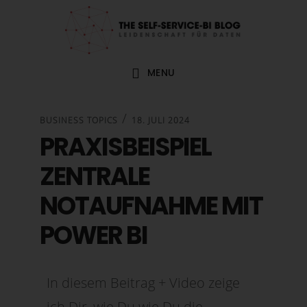
Zur
Zum
Zur
Zur
Hauptnavigation
Inhalt
Seitenspalte
Fußzeile
springen
springen
springen
springen
MENU
/
BUSINESS TOPICS
18. JULI 2024
PRAXISBEISPIEL
ZENTRALE
NOTAUFNAHME MIT
POWER BI
In diesem Beitrag + Video zeige
ich Dir, wie Du wie Du die