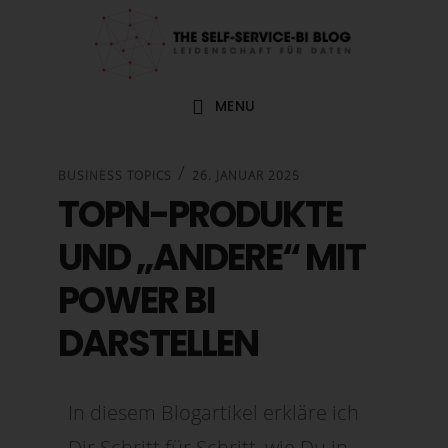
Zur
Zum
Zur
Zur
Hauptnavigation
Inhalt
Seitenspalte
Fußzeile
springen
springen
springen
springen
MENU
/
BUSINESS TOPICS
26. JANUAR 2025
TOPN-PRODUKTE
UND „ANDERE“ MIT
POWER BI
DARSTELLEN
In diesem Blogartikel erkläre ich
Dir Schritt für Schritt, wie Du in