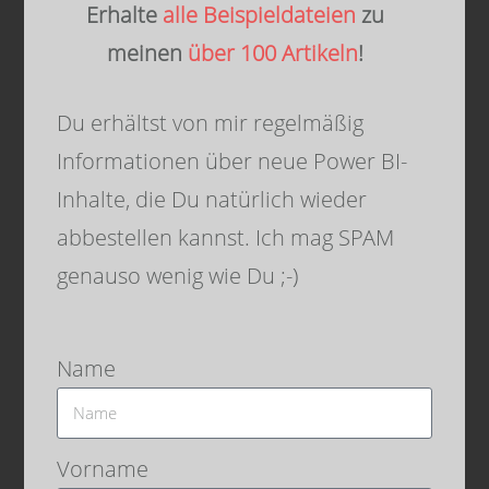
Erhalte
alle Beispieldateien
zu
meinen
über 100 Artikeln
!
Du erhältst von mir regelmäßig
Informationen über neue Power BI-
Danke für Dein Interesse und bis
Inhalte, die Du natürlich wieder
zum nächsten Mal. Denk
abbestellen kannst. Ich mag SPAM
dran:
Sharing is caring
. Wenn
genauso wenig wie Du ;-)
Dir der Beitrag gefallen hat, dann
teile ihn gerne. Falls
Name
Du
Anmerkungen
hast, schreibe
gerne einen Kommentar, oder
schicke mir eine Mail
Vorname