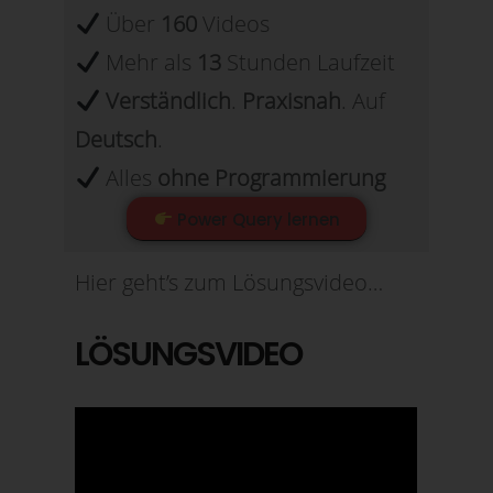
Über
160
Videos
Mehr als
13
Stunden Laufzeit
Verständlich
.
Praxisnah
. Auf
Deutsch
.
Alles
ohne
Programmierung
Power Query lernen
Hier geht’s zum Lösungsvideo…
LÖSUNGSVIDEO