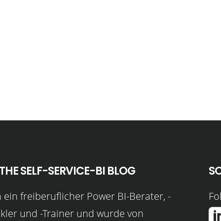
THE SELF-SERVICE-BI BLOG
S
n ein freiberuflicher Power BI-Berater, -
Fol
kler und -Trainer und wurde von