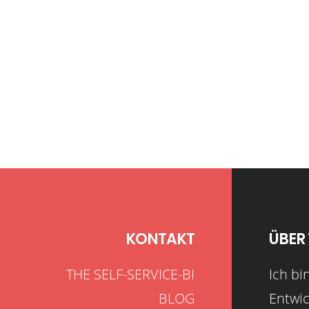
KONTAKT
ÜBER 
THE SELF-SERVICE-BI
Ich bi
BLOG
Entwic