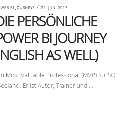
/
WER BI JOURNEYS
22. JUNI 2017
DIE PERSÖNLICHE
POWER BI JOURNEY
ENGLISH AS WELL)
ein Most Valuable Professional (MVP) für SQL
eland. Er ist Autor, Trainer und …