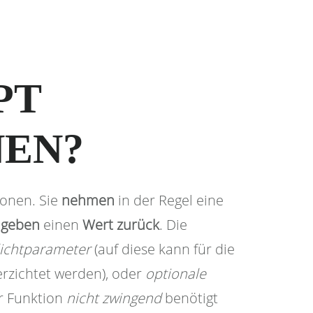
PT
NEN?
ionen. Sie
nehmen
in der Regel eine
d
geben
einen
Wert zurück
. Die
lichtparameter
(auf diese kann für die
rzichtet werden), oder
optionale
er Funktion
nicht zwingend
benötigt