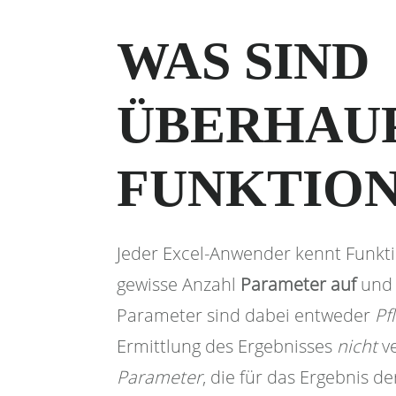
WAS SIND
ÜBERHAU
FUNKTIO
Jeder Excel-Anwender kennt Funkt
gewisse Anzahl
Parameter auf
un
Parameter sind dabei entweder
Pf
Ermittlung des Ergebnisses
nicht
ve
Parameter
, die für das Ergebnis d