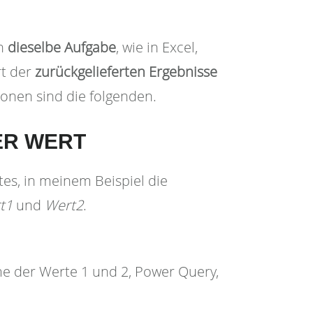
n
dieselbe
Aufgabe
, wie in Excel,
rt der
zurückgelieferten Ergebnisse
ionen sind die folgenden.
ER WERT
tes, in meinem Beispiel die
t1
und
Wert2
.