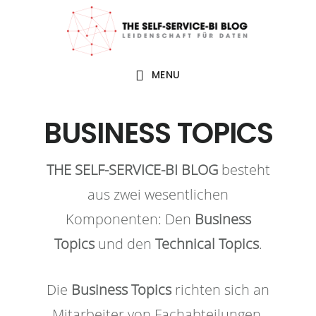
Zur
Zum
Zur
Zur
Hauptnavigation
Inhalt
Seitenspalte
Fußzeile
springen
springen
springen
springen
MENU
BUSINESS TOPICS
THE SELF-SERVICE-BI BLOG
besteht
aus zwei wesentlichen
Komponenten: Den
Business
Topics
und den
Technical Topics
.
Die
Business Topics
richten sich an
Mitarbeiter von Fachabteilungen,