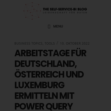
Zur
Zum
Zur
Zur
Hauptnavigation
Inhalt
Seitenspalte
Fußzeile
springen
springen
springen
springen
MENU
/
BUSINESS TOPICS
,
TOOLS
10. OKTOBER 2022
ARBEITSTAGE FÜR
DEUTSCHLAND,
ÖSTERREICH UND
LUXEMBURG
ERMITTELN MIT
POWER QUERY