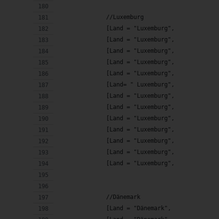
              //Luxemburg
              [Land = "Luxemburg",      Feiert
              [Land = "Luxemburg",      Feiert
              [Land = "Luxemburg",      Feiert
              [Land = "Luxemburg",      Feiert
              [Land = "Luxemburg",      Feiert
              [Land= " Luxemburg",      Feiert
              [Land = "Luxemburg",      Feiert
              [Land = "Luxemburg",      Feiert
              [Land = "Luxemburg",      Feiert
              [Land = "Luxemburg",      Feiert
              [Land = "Luxemburg",      Feiert
              [Land = "Luxemburg",      Feiert
              [Land = "Luxemburg",      Feiert
              //Dänemark
              [Land = "Dänemark",       Feiert