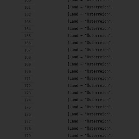
              [Land = "Österreich",     Feiert
              [Land = "Österreich",     Feiert
              [Land = "Österreich",     Feiert
              [Land = "Österreich",     Feiert
              [Land = "Österreich",     Feiert
              [Land = "Österreich",     Feiert
              [Land = "Österreich",     Feiert
              [Land = "Österreich",     Feiert
              [Land = "Österreich",     Feiert
              [Land = "Österreich",     Feiert
              [Land = "Österreich",     Feiert
              [Land = "Österreich",     Feiert
              [Land = "Österreich",     Feiert
              [Land = "Österreich",     Feiert
              [Land = "Österreich",     Feiert
              [Land = "Österreich",     Feiert
              [Land = "Österreich",     Feiert
              [Land = "Österreich",     Feiert
              [Land = "Österreich",     Feiert