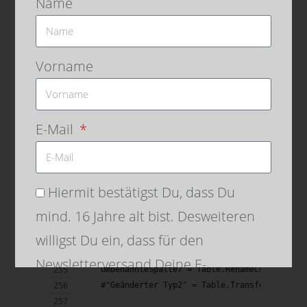
Name
       //=====================================
    #"Aufgerufene benutzerdefinierte Funktion"
    #"Hinzugefügte benutzerdefinierte Spalte2"
Vorname
    #"Hinzugefügte benutzerdefinierte Spalte3"
    #"Hinzugefügte benutzerdefinierte Spalte5"
        if Arbeitstag_Mo = false then List.Sel
        if Arbeitstag_Di = false then List.Sel
E-Mail
        if Arbeitstag_Mi = false then List.Sel
        if Arbeitstag_Do = false then List.Sel
        if Arbeitstag_Fr = false then List.Sel
        if Arbeitstag_Sa = false then List.Sel
Hiermit bestätigst Du, dass Du
        if Arbeitstag_So = false then List.Sel
    })),
mind. 16 Jahre alt bist. Desweiteren
    #"Hinzugefügte benutzerdefinierte Spalte4"
willigst Du ein, dass für den
    #"Andere entfernte Spalten" = Table.Select
    #"Erweiterte Arbeitstage" = Table.ExpandLi
Newsletterversand Deine E-
    UmbenannteSpalte7 = Table.RenameColumns(#"
Mailadresse an den Dienstleister
    #"Geänderter Typ2" = Table.TransformColumn