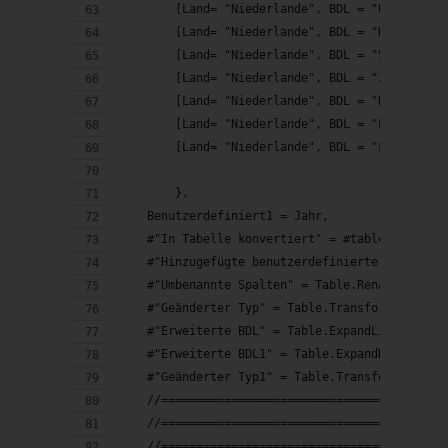
        [Land= "Niederlande", BDL = "Utrecht"]
        [Land= "Niederlande", BDL = "Nordholla
        [Land= "Niederlande", BDL = "Südhollan
        [Land= "Niederlande", BDL = "Zeeland"]
        [Land= "Niederlande", BDL = "Nordbraba
        [Land= "Niederlande", BDL = "Limburg"]
        [Land= "Niederlande", BDL = "Flevoland
        },
    Benutzerdefiniert1 = Jahr,
    #"In Tabelle konvertiert" = #table(1, {{Be
    #"Hinzugefügte benutzerdefinierte Spalte" 
    #"Umbenannte Spalten" = Table.RenameColumn
    #"Geänderter Typ" = Table.TransformColumnT
    #"Erweiterte BDL" = Table.ExpandListColumn
    #"Erweiterte BDL1" = Table.ExpandRecordCol
    #"Geänderter Typ1" = Table.TransformColumn
    //========================================
    //========================================
    //========================================