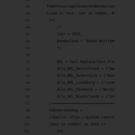
     fnGetFeiertageJeJahrUndBundesland = 
     (Land as text, Jahr as number, Bundesland
      let
          /*
          Jahr = 2022,
          Bundesland = "Baden-Württemberg",
          */
          BDL = Text.Replace(Text.Proper(Bunde
          Alle_BDL_Deutschland = {"Baden-Württ
          Alle_BDL_Luxemburg = {"Luxemburg"},
          Alle_BDL_Dänemark = {"Nordjylland", 
          Alle_BDL_Niederlande = {"Groningen",
      //======================================
      fnOstersonntag = 
      //Quelle: https://github.com/nolockcz/Po
      (year as number) as date =>
          let