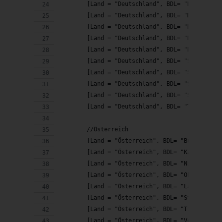
        [Land = "Deutschland", BDL= "Hessen"],
        [Land = "Deutschland", BDL= "Mecklenbu
        [Land = "Deutschland", BDL= "Niedersac
        [Land = "Deutschland", BDL= "Nordrhein
        [Land = "Deutschland", BDL= "Rheinland
        [Land = "Deutschland", BDL= "Saarland"
        [Land = "Deutschland", BDL= "Sachsen"]
        [Land = "Deutschland", BDL= "Sachsen-A
        [Land = "Deutschland", BDL= "Schleswig
        [Land = "Deutschland", BDL= "Thüringen
        //Österreich
        [Land = "Österreich", BDL= "Burgenland
        [Land = "Öster
        [Land = "Österreich", BDL= "Land Salzb
        [Land = "Österreich", BDL= "Steiermark
        [Land = "Österreich", BDL= "Tirol"], 
        [Land = "Österreich", BDL= "Vorarlberg