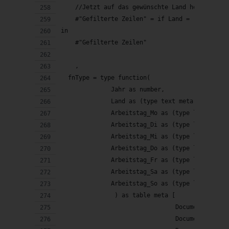
MailChimp (USA) übertragen wird.
    //Jetzt auf das gewünschte Land herunterfi
Weitere Informationen findest Du in
    #"Gefilterte Zeilen" = if Land = "ALLE" th
in
meiner
Datenschutzerklärung
.
    #"Gefilterte Zeilen"
SENDEN
    ,
  fnType = type function(
              Jahr as number,
              Land as (type text meta [Documen
              Arbeitstag_Mo as (type logical m
              Arbeitstag_Di as (type logical m
              Arbeitstag_Mi as (type logical m
              Arbeitstag_Do as (type logical m
              Arbeitstag_Fr as (type logical m
              Arbeitstag_Sa as (type logical m
              Arbeitstag_So as (type logical m
               ) as table meta [
                                Documentation.
                                Documentation.