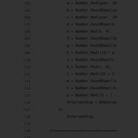
              a = Number.Mod(year, 19),
              b = Number.RoundDown(year / 100)
              c = Number.Mod(year, 100),
              d = Number.RoundDown(b / 4),
              e = Number.Mod(b, 4),
              f = Number.RoundDown((b + 8) / 2
              g = Number.RoundDown((b - f + 1)
              h = Number.Mod((19 * a + b - d -
              i = Number.RoundDown(c / 4),
              k = Number.Mod(c, 4),
              l = Number.Mod((32 + 2 * e + 2 *
              m = Number.RoundDown((a + 11 * h
              n = Number.RoundDown((h + l - 7 
              p = Number.Mod((h + l - 7 * m + 
              Ostersonntag = #date(year, n, p)
          in
              Ostersonntag,
      //======================================