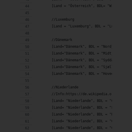
        [Land = "Österreich", BDL= "Wien"],
        //Luxemburg
        [Land = "Luxemburg", BDL = "Luxemburg"
        //Dänemark
        [Land="Dänemark", BDL = "Nordjylland"]
        [Land="Dänemark", BDL = "Midtjylland"]
        [Land="Dänemark", BDL = "Syddanmark"],
        [Land="Dänemark", BDL = "Sjælland"],
        [Land="Dänemark", BDL = "Hovedstaden"]
        //Niederlande
        //Info:https://de.wikipedia.org/wiki/P
        [Land= "Niederlande", BDL = "Groningen
        [Land= "Niederlande", BDL = "Friesland
        [Land= "Niederlande", BDL = "Drente"],
        [Land= "Niederlande", BDL = "Overijsse
        [Land= "Niederlande", BDL = "Gelderlan