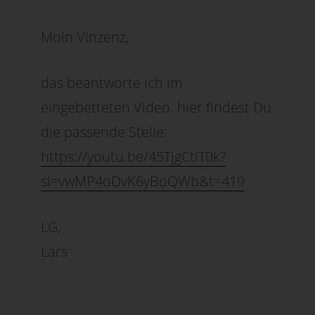
Moin Vinzenz,
das beantworte ich im
eingebetteten Video. hier findest Du
die passende Stelle:
https://youtu.be/45TjgCtlT0k?
si=vwMP4oDvK6yBoQWb&t=419
LG,
Lars