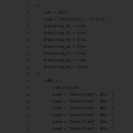
/*  
    Jahr = 2019,
    Land = "Österreich",  //"ALLE",
    Arbeitstag_Mo = true,
    Arbeitstag_Di = true,
    Arbeitstag_Mi = true,
    Arbeitstag_Do = true,
    Arbeitstag_Fr = true,
    Arbeitstag_Sa = true,
    Arbeitstag_So = false,
*/
    LoBDL = {
        //Deutschland
        [Land = "Deutschland", BDL= "Baden-Wür
        [Land = "Deutschland", BDL= "Bayern"],
        [Land = "Deutschland", BDL= "Berlin"],
        [Land = "Deutschland", BDL= "Brandenbu
        [Land = "Deutschland", BDL= "Bremen"],
        [Land = "Deutschland", BDL= "Hamburg"]