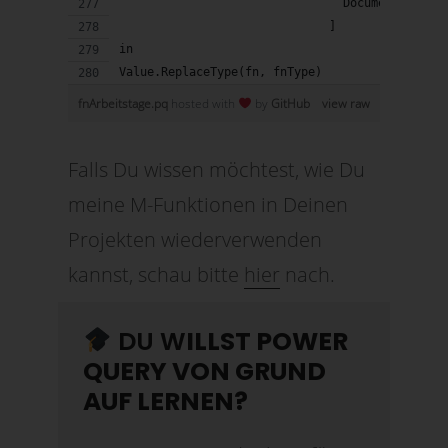
                                Documentation.
                              ]
in
Value.ReplaceType(fn, fnType)
fnArbeitstage.pq
hosted with
by
GitHub
view raw
Falls Du wissen möchtest, wie Du
meine M-Funktionen in Deinen
Projekten wiederverwenden
kannst, schau bitte
hier
nach.
DU W
ILLST POWER
QUERY VON GRUND
AUF LERNEN?