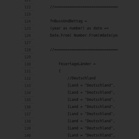
      //======================================
      fnBussUndBettag = 
      (year as number) as date =>
      Date.From( Number.From(#date(year, 12, 2
      //======================================
          FeiertageLänder = 
          {
              //Deutschland
              [Land = "Deutschland",    Feiert
              [Land = "Deutschland",    Feiert
              [Land = "Deutschland",    Feiert
              [Land = "Deutschland",    Feiert
              [Land = "Deutschland",    Feiert
              [Land = "Deutschland",    Feiert
              [Land = "Deutschland",    Feiert
              [Land = "Deutschland",    Feiert