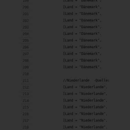
              [Land = "Dänemark",       Feiert
              [Land = "Dänemark",       Feiert
              [Land = "Dänemark",       Feiert
              [Land = "Dänemark",       Feiert
              [Land = "Dänemark",       Feiert
              [Land = "Dänemark",       Feiert
              [Land = "Dänemark",       Feiert
              [Land = "Dänemark",       Feiert
              [Land = "Dänemark",       Feiert
              [Land = "Dänemark",       Feiert
              [Land = "Dänemark",       Feiert
              //Niederlande  -Quelle: https://
              [Land = "Niederlande",    Feiert
              [Land = "Niederlande",    Feiert
              [Land = "Niederlande",    Feiert
              [Land = "Niederlande",    Feiert
              [Land = "Niederlande",    Feiert
              [Land = "Niederlande",    Feiert
              [Land = "Niederlande",    Feiert